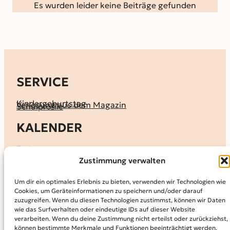
Es wurden leider keine Beiträge gefunden
SERVICE
Kindergeburtstag
Verlosung aus dem Magazin
Schulprofile
KALENDER
Ferienprogramme
Termine melden
Terminkalender
Zustimmung verwalten
MAGAZIN
Um dir ein optimales Erlebnis zu bieten, verwenden wir Technologien wie
Cookies, um Geräteinformationen zu speichern und/oder darauf
KidS-Ausgaben online lesen
Abonnement
Archiv
zuzugreifen. Wenn du diesen Technologien zustimmst, können wir Daten
wie das Surfverhalten oder eindeutige IDs auf dieser Website
INFO
verarbeiten. Wenn du deine Zustimmung nicht erteilst oder zurückziehst,
können bestimmte Merkmale und Funktionen beeinträchtigt werden.