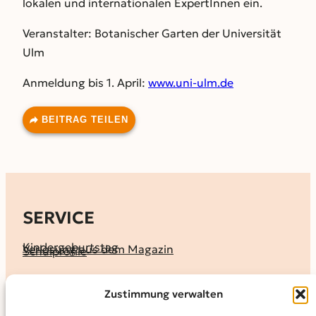
lokalen und internationalen ExpertInnen ein.
Veranstalter: Botanischer Garten der Universität
Ulm
Anmeldung bis 1. April:
www.uni-ulm.de
BEITRAG TEILEN
SERVICE
Kindergeburtstag
Verlosung aus dem Magazin
Schulprofile
KALENDER
Zustimmung verwalten
Ferienprogramme
Termine melden
Terminkalender