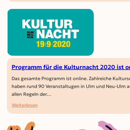
Museumsturm
im
Archäologischen
Park
öffnet
ab
17.
August
täglich
Programm für die Kulturnacht 2020 ist o
Das gesamte Programm ist online. Zahlreiche Kultur
haben rund 90 Veranstaltugen in Ulm und Neu-Ulm auf
allen Regeln der…
:
Weiterlesen
Programm
für
die