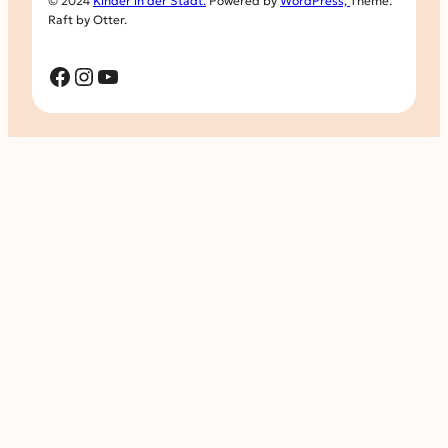
© 2024
Kinder in der Stadt.
Powered by
WordPress,
Theme:
Raft by Otter.
Facebook
Instagram
YouTube