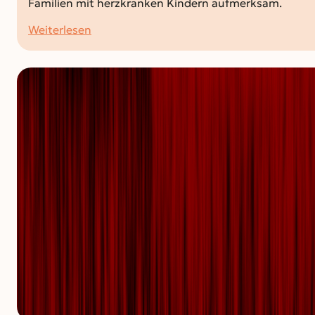
Familien mit herzkranken Kindern aufmerksam.
:
Weiterlesen
„Kinderhospizdienste
sind
ein
Segen“