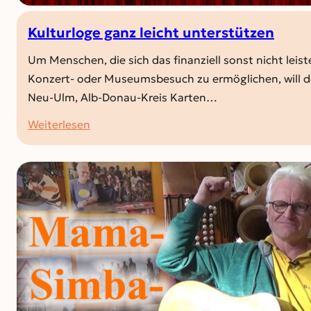
Kulturloge ganz leicht unterstützen
Um Menschen, die sich das finanziell sonst nicht leis
Konzert- oder Museumsbesuch zu ermöglichen, will de
Neu-Ulm, Alb-Donau-Kreis Karten…
:
Weiterlesen
Kulturloge
ganz
leicht
unterstützen