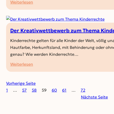
Ulm
:
Weiterlesen
„Arm
in
einer
reichen
Der Kreativwettbewerb zum Thema Kind
Region“
Kinderrechte gelten für alle Kinder der Welt, völlig u
Hautfarbe, Herkunftsland, mit Behinderung oder oh
genau? Wie werden Kinderrechte…
:
Weiterlesen
Der
Kreativwettbewerb
Vorherige Seite
zum
1
…
57
58
59
60
61
…
72
Thema
Nächste Seite
Kinderrechte