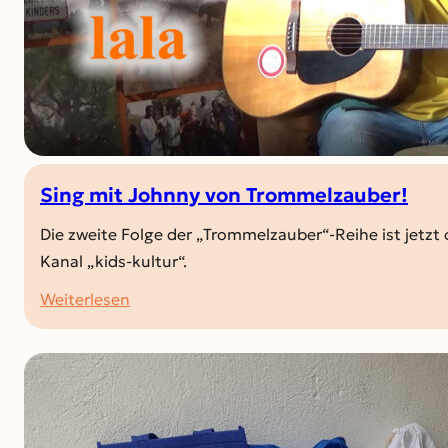
Sing mit Johnny von Trommelzauber!
Die zweite Folge der „Trommelzauber“-Reihe ist jetzt
Kanal „kids-kultur“.
:
Weiterlesen
Sing
mit
Johnny
von
Trommelzauber!