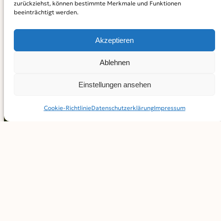
zurückziehst, können bestimmte Merkmale und Funktionen
an diesem Tag in seiner Vielfalt miteiander entdecken!
beeinträchtigt werden.
www.landkreis-nu.de/50Jahre
Akzeptieren
Fotos:
Ablehnen
Einstellungen ansehen
Cookie-Richtlinie
Datenschutz­erklärung
Impressum