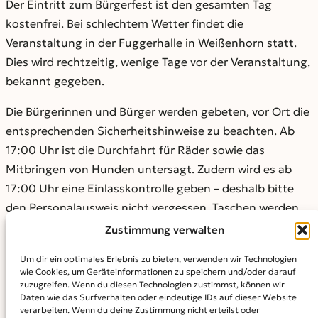
Der Eintritt zum Bürgerfest ist den gesamten Tag
kostenfrei. Bei schlechtem Wetter findet die
Veranstaltung in der Fuggerhalle in Weißenhorn statt.
Dies wird rechtzeitig, wenige Tage vor der Veranstaltung,
bekannt gegeben.
Die Bürgerinnen und Bürger werden gebeten, vor Ort die
entsprechenden Sicherheitshinweise zu beachten. Ab
17:00 Uhr ist die Durchfahrt für Räder sowie das
Mitbringen von Hunden untersagt. Zudem wird es ab
17:00 Uhr eine Einlasskontrolle geben – deshalb bitte
den Personalausweis nicht vergessen. Taschen werden
stichprobenartig kontrolliert. Das Mitbringen von
Zustimmung verwalten
Speisen und Getränken sowie gefährlicher Gegenstände
Um dir ein optimales Erlebnis zu bieten, verwenden wir Technologien
ist nicht gestattet.
wie Cookies, um Geräteinformationen zu speichern und/oder darauf
zuzugreifen. Wenn du diesen Technologien zustimmst, können wir
Wir freuen uns auf den Auftakt unseres
Daten wie das Surfverhalten oder eindeutige IDs auf dieser Website
verarbeiten. Wenn du deine Zustimmung nicht erteilst oder
Landkreisjubiläums und darauf, dass wir den Landkreis