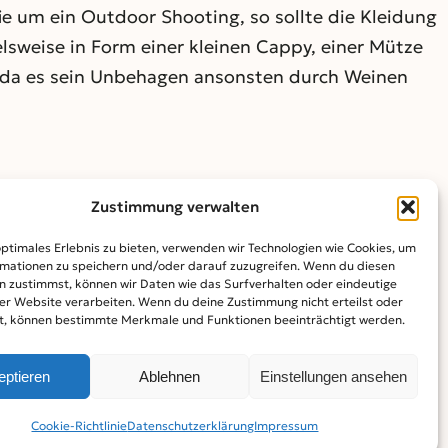
fie um ein Outdoor Shooting, so sollte die Kleidung
lsweise in Form einer kleinen Cappy, einer Mütze
t, da es sein Unbehagen ansonsten durch Weinen
Zustimmung verwalten
erkennen, ob es sich um ein Mädchen oder einen
optimales Erlebnis zu bieten, verwenden wir Technologien wie Cookies, um
achten der Fotos sofort erkennt, ob Ihr Kind
mationen zu speichern und/oder darauf zuzugreifen. Wenn du diesen
n zustimmst, können wir Daten wie das Surfverhalten oder eindeutige
n in schönem rosa oder Pastellfarben gekleidet
ser Website verarbeiten. Wenn du deine Zustimmung nicht erteilst oder
t, können bestimmte Merkmale und Funktionen beeinträchtigt werden.
n für die Geburtsfotografie schick aussehen zu
eptieren
Ablehnen
Einstellungen ansehen
tzen könnte. Dann stellt sich die Frage, ob Sie
Cookie-Richtlinie
Datenschutz­erklärung
Impressum
psuit oder Body kleiden möchten. Einteilige