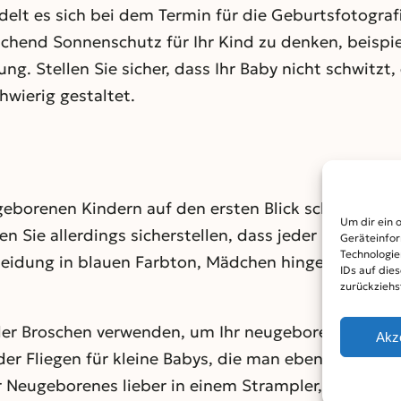
ndelt es sich bei dem Termin für die Geburtsfotogra
hend Sonnenschutz für Ihr Kind zu denken, beispie
ng. Stellen Sie sicher, dass Ihr Baby nicht schwitz
wierig gestaltet.
eugeborenen Kindern auf den ersten Blick schwer zu 
Um dir ein 
n Sie allerdings sicherstellen, dass jeder beim Betr
Geräteinfor
Technologie
 Kleidung in blauen Farbton, Mädchen hingegen dürfe
IDs auf die
zurückziehs
r Broschen verwenden, um Ihr neugeborenes Mädche
Akz
er Fliegen für kleine Babys, die man ebenfalls einse
r Neugeborenes lieber in einem Strampler, bzw. Jum