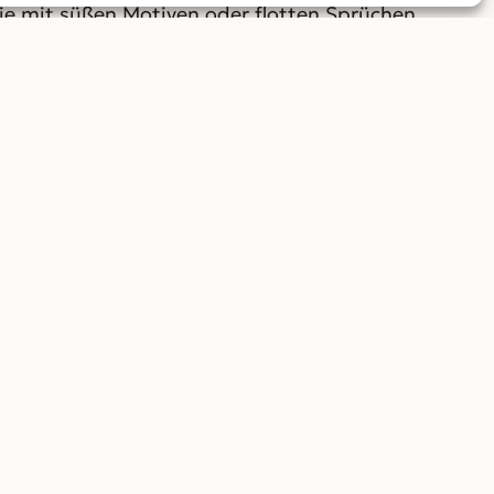
sie mit süßen Motiven oder flotten Sprüchen
 auf der Haut liegen – kratzige Wollpullover oder
n. Nicht immer passt jedes Outfit zum Hintergrund
 die Sie Ihr Baby für das Shooting legen können.
dabei haben. Es empfiehlt sich, eine Tasche mit
 ist, was gefällt und Spaß macht. So können auch