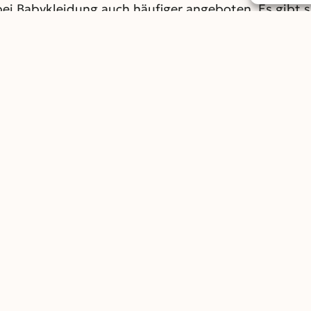
bei Babykleidung auch häufiger angeboten. Es gibt 
 atmungsaktivem Material und Stoffen, die angenehm
t sie vor Ort beim Shooting ein wenig Auswahl habe
ispielsweise einem Kissen oder einer Wolldecke, auf
ppnet sind und zu jeder Requisite passende Kleidung 
it dem Fotostudio im Vorfeld abzustimmen. Erlaubt
n Ihnen danach ist.