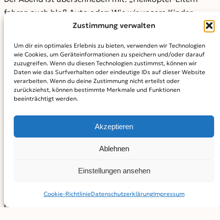
fahren auch bloß Auto oder: Wie wir unsere Kinder
Zustimmung verwalten
bestmöglich durchs Leben begleiten.“ Dabei geht Detlef
Träbert, der 18 Jahre im Schuldienst als Beratungslehrer
Um dir ein optimales Erlebnis zu bieten, verwenden wir Technologien
gearbeitet hat und seit 1996 freiberuflich als Berater
wie Cookies, um Geräteinformationen zu speichern und/oder darauf
zuzugreifen. Wenn du diesen Technologien zustimmst, können wir
tätig ist, von der Hypothese aus: Eltern wollen nur das
Daten wie das Surfverhalten oder eindeutige IDs auf dieser Website
Beste für ihr Kind. Wie aber erreichen sie das? Der
verarbeiten. Wenn du deine Zustimmung nicht erteilst oder
zurückziehst, können bestimmte Merkmale und Funktionen
unterhaltsame und informative Vortrag gibt viele Tipps
beeinträchtigt werden.
für den Schulerfolg und eine gute Entwicklung der
Kinder.
Akzeptieren
Der Eintritt kostet 5 Euro, ermäßigt 3 Euro. Eine
Ablehnen
Kartenreservierung ist wegen der Corona-Pandemie
erforderlich. Die geltenden Hygienerichtlinien und
Einstellungen ansehen
behördlichen Anordnungen sind einzuhalten.
Kartenwünsche bitte an: Bildungszentrum für Familie,
Cookie-Richtlinie
Datenschutz­erklärung
Impressum
Umwelt und Kultur, Telefon 07300 / 9611-550 oder per
E-Mail an:
kartenreservierung@kloster-roggenburg.de
.