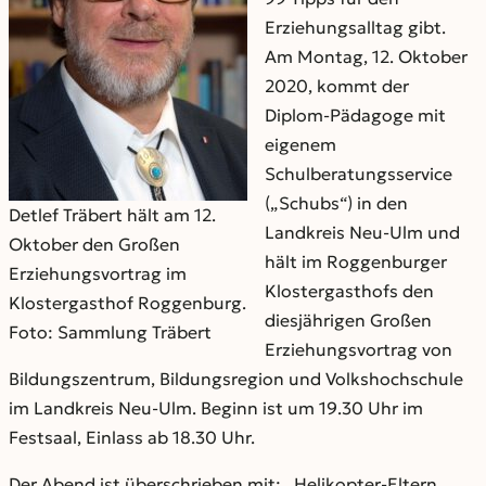
Erziehungsalltag gibt.
Am Montag, 12. Oktober
2020, kommt der
Diplom-Pädagoge mit
eigenem
Schulberatungsservice
(„Schubs“) in den
Detlef Träbert hält am 12.
Landkreis Neu-Ulm und
Oktober den Großen
hält im Roggenburger
Erziehungsvortrag im
Klostergasthofs den
Klostergasthof Roggenburg.
diesjährigen Großen
Foto: Sammlung Träbert
Erziehungsvortrag von
Bildungszentrum, Bildungsregion und Volkshochschule
im Landkreis Neu-Ulm. Beginn ist um 19.30 Uhr im
Festsaal, Einlass ab 18.30 Uhr.
Der Abend ist überschrieben mit: „Helikopter-Eltern