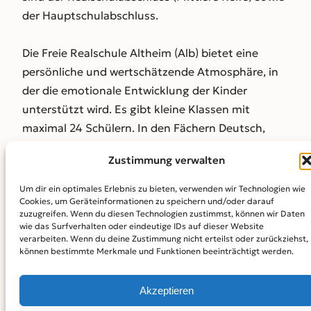
der Hauptschulabschluss.
Die Freie Realschule Altheim (Alb) bietet eine
persönliche und wertschätzende Atmosphäre, in
der die emotionale Entwicklung der Kinder
unterstützt wird. Es gibt kleine Klassen mit
maximal 24 Schülern. In den Fächern Deutsch,
Mathematik und Englisch unterrichten von Klasse
Zustimmung verwalten
5 bis 10 zwei Lehrkräfte im Team.
Um dir ein optimales Erlebnis zu bieten, verwenden wir Technologien wie
„Die Stärken der Kinder stärken“, das ist für die
Cookies, um Geräteinformationen zu speichern und/oder darauf
unterrichtenden Lehrkräfte von besonderer
zuzugreifen. Wenn du diesen Technologien zustimmst, können wir Daten
wie das Surfverhalten oder eindeutige IDs auf dieser Website
Bedeutung. Wichtige Werte des täglichen
verarbeiten. Wenn du deine Zustimmung nicht erteilst oder zurückziehst,
Zusammenlebens wie zum Beispiel Höflichkeit,
können bestimmte Merkmale und Funktionen beeinträchtigt werden.
Pünktlichkeit und Respekt werden vorgelebt und
vermittelt.
Akzeptieren