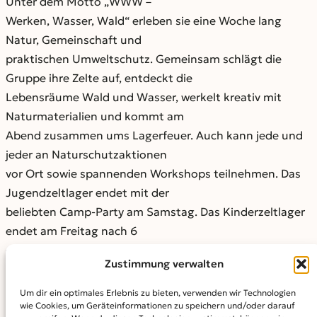
Unter dem Motto „WWW –
Werken, Wasser, Wald“ erleben sie eine Woche lang
Natur, Gemeinschaft und
praktischen Umweltschutz. Gemeinsam schlägt die
Gruppe ihre Zelte auf, entdeckt die
Lebensräume Wald und Wasser, werkelt kreativ mit
Naturmaterialien und kommt am
Abend zusammen ums Lagerfeuer. Auch kann jede und
jeder an Naturschutzaktionen
vor Ort sowie spannenden Workshops teilnehmen. Das
Jugendzeltlager endet mit der
beliebten Camp-Party am Samstag. Das Kinderzeltlager
endet am Freitag nach 6
erlebnisreichen Tagen. Begleitet wird das Camp von
Zustimmung verwalten
einem geschulten NAJU-Team.
Um dir ein optimales Erlebnis zu bieten, verwenden wir Technologien
Die Teilnehmenden erwartet überwiegend regionale Bio-
wie Cookies, um Geräteinformationen zu speichern und/oder darauf