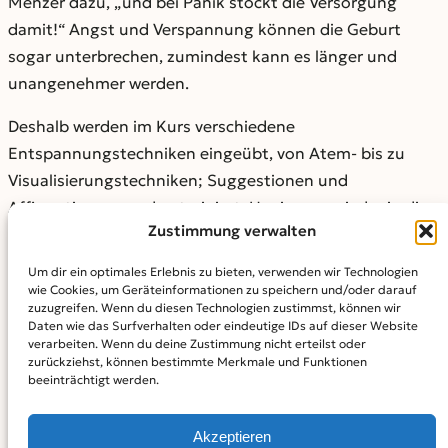
Menzer dazu, „und bei Panik stockt die Versorgung
damit!“ Angst und Verspannung können die Geburt
sogar unterbrechen, zumindest kann es länger und
unangenehmer werden.
Deshalb werden im Kurs verschiedene
Entspannungstechniken eingeübt, von Atem- bis zu
Visualisierungstechniken; Suggestionen und
Affirmationen werden trainiert. Um immer wieder in die
Zustimmung verwalten
Entspannung zurückzufinden, wenden die
Kursteilnehmerinnen die klassische Konditionierung an.
Um dir ein optimales Erlebnis zu bieten, verwenden wir Technologien
„Sie kennen bestimmt die pawlowschen Hunde, die beim
wie Cookies, um Geräteinformationen zu speichern und/oder darauf
zuzugreifen. Wenn du diesen Technologien zustimmst, können wir
Klang des Glöckchens Speichel produzierten, weil sie
Daten wie das Surfverhalten oder eindeutige IDs auf dieser Website
wussten, jetzt gibt es Essen“, erklärt Birgit Menzer.
verarbeiten. Wenn du deine Zustimmung nicht erteilst oder
zurückziehst, können bestimmte Merkmale und Funktionen
„Diesen Effekt machen wir uns zunutze.“ Ausdauernd
beeinträchtigt werden.
konditionieren sich die Teilnehmerinnen selbst auf
bestimmte „Anker“ wie zum Beispiel ein Stichwort, ein
Akzeptieren