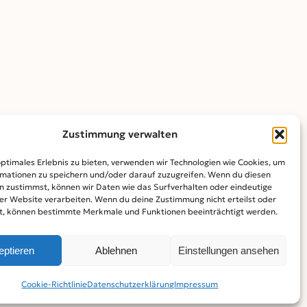
Zustimmung verwalten
optimales Erlebnis zu bieten, verwenden wir Technologien wie Cookies, um
mationen zu speichern und/oder darauf zuzugreifen. Wenn du diesen
n zustimmst, können wir Daten wie das Surfverhalten oder eindeutige
ser Website verarbeiten. Wenn du deine Zustimmung nicht erteilst oder
t, können bestimmte Merkmale und Funktionen beeinträchtigt werden.
 zu können.
eptieren
Ablehnen
Einstellungen ansehen
 – keb.ulm@drs.de – www.
keb-ulm.de
Cookie-Richtlinie
Datenschutz­erklärung
Impressum