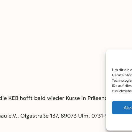
Um dir ein 
Geräteinfor
Technologie
IDs auf die
zurückziehs
die KEB hofft bald wieder Kurse in Präsenz anbieten
Akz
u e.V., Olgastraße 137, 89073 Ulm, 0731-92060-20