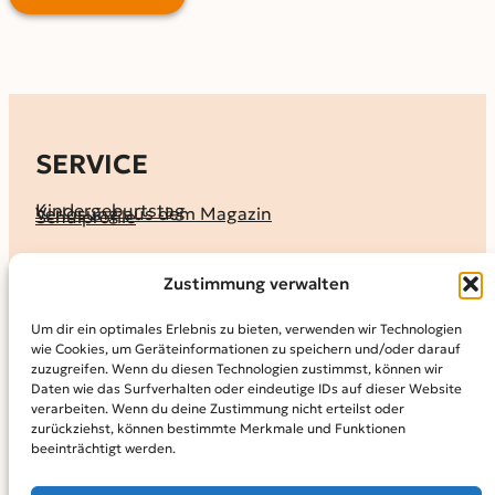
SERVICE
Kindergeburtstag
Verlosung aus dem Magazin
Schulprofile
KALENDER
Zustimmung verwalten
Ferienprogramme
Termine melden
Terminkalender
Um dir ein optimales Erlebnis zu bieten, verwenden wir Technologien
wie Cookies, um Geräteinformationen zu speichern und/oder darauf
MAGAZIN
zuzugreifen. Wenn du diesen Technologien zustimmst, können wir
Daten wie das Surfverhalten oder eindeutige IDs auf dieser Website
KidS-Ausgaben online lesen
Abonnement
verarbeiten. Wenn du deine Zustimmung nicht erteilst oder
Archiv
zurückziehst, können bestimmte Merkmale und Funktionen
beeinträchtigt werden.
INFO