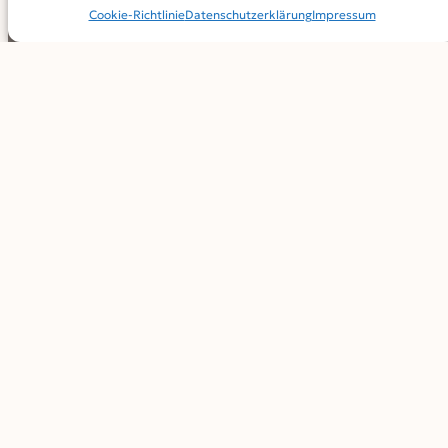
Cookie-Richtlinie
Datenschutz­erklärung
Impressum
Schritt 3 Foto: zg
Achtung: