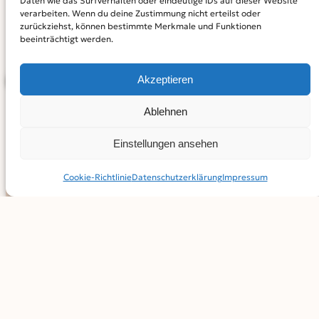
Daten wie das Surfverhalten oder eindeutige IDs auf dieser Website
verarbeiten. Wenn du deine Zustimmung nicht erteilst oder
Der Ashram ist am 15. Juni 2025 von 11 bis 18 Uhr
zurückziehst, können bestimmte Merkmale und Funktionen
beeinträchtigt werden.
geöffnet.
Akzeptieren
BEITRAG TEILEN
Ablehnen
Einstellungen ansehen
Cookie-Richtlinie
Datenschutz­erklärung
Impressum
SERVICE
Kindergeburtstag
Verlosung aus dem Magazin
Schulprofile
KALENDER
Ferienprogramme
Termine melden
Terminkalender
MAGAZIN