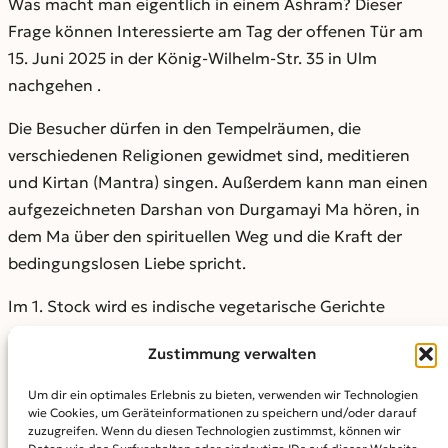
Was macht man eigentlich in einem Ashram? Dieser
Frage können Interessierte am Tag der offenen Tür am
15. Juni 2025 in der König-Wilhelm-Str. 35 in Ulm
nachgehen .
Die Besucher dürfen in den Tempelräumen, die
verschiedenen Religionen gewidmet sind, meditieren
und Kirtan (Mantra) singen. Außerdem kann man einen
aufgezeichneten Darshan von Durgamayi Ma hören, in
dem Ma über den spirituellen Weg und die Kraft der
bedingungslosen Liebe spricht.
Im 1. Stock wird es indische vegetarische Gerichte
geben, sowie Kaffee und selbstgebackene Kuchen und
Zustimmung verwalten
Torten aus dem Förderverein des Ashram. Ein weiteres
Angebot ist der Flohmarkt für Erwachsene und ein
Um dir ein optimales Erlebnis zu bieten, verwenden wir Technologien
großer Flohmarkt-Tisch für Kinder, dessen Erlös der
wie Cookies, um Geräteinformationen zu speichern und/oder darauf
zuzugreifen. Wenn du diesen Technologien zustimmst, können wir
Aktion 100 000 zugute kommt.