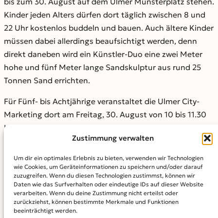
bis zum 30. August auf dem Ulmer Münsterplatz stehen.
Kinder jeden Alters dürfen dort täglich zwischen 8 und
22 Uhr kostenlos buddeln und bauen. Auch ältere Kinder
müssen dabei allerdings beaufsichtigt werden, denn
direkt daneben wird ein Künstler-Duo eine zwei Meter
hohe und fünf Meter lange Sandskulptur aus rund 25
Tonnen Sand errichten.
Für Fünf- bis Achtjährige veranstaltet die Ulmer City-
Marketing dort am Freitag, 30. August von 10 bis 11.30
Uhr einen Wettbewerb, wer die schönste Sandburg
Zustimmung verwalten
errichtet. Wer sich an diesem Wettbewerb beteiligen will,
muss sich bis zum 28. August per E-Mail an
Um dir ein optimales Erlebnis zu bieten, verwenden wir Technologien
info@ulmercity.de anmelden.
wie Cookies, um Geräteinformationen zu speichern und/oder darauf
zuzugreifen. Wenn du diesen Technologien zustimmst, können wir
Daten wie das Surfverhalten oder eindeutige IDs auf dieser Website
Das Projekt wird gefördert durch ein Landesministerium
verarbeiten. Wenn du deine Zustimmung nicht erteilst oder
und die Stadt Ulm.
zurückziehst, können bestimmte Merkmale und Funktionen
beeinträchtigt werden.