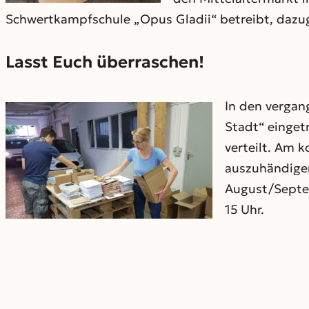
Schwertkampfschule „Opus Gladii“ betreibt, dazu
Lasst Euch überraschen!
In den vergan
Stadt“ einget
verteilt. Am 
auszuhändigen
August/Septem
15 Uhr.
Achtung:
Die 
Lasst Euch üb
BEITRAG TEILEN