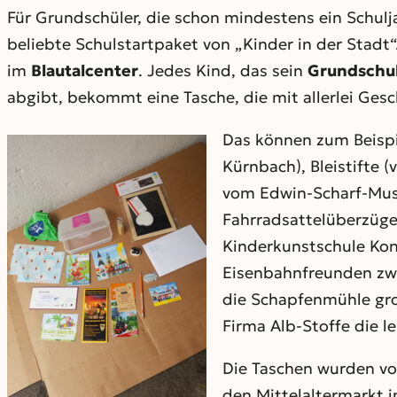
Für Grundschüler, die schon mindestens ein Schul
beliebte Schulstartpaket von „Kinder in der Stadt
im
Blautalcenter
. Jedes Kind, das sein
Grundschu
abgibt, bekommt eine Tasche, die mit allerlei Ges
Das können zum Beisp
Kürnbach), Bleistifte 
vom Edwin-Scharf-Mus
Fahrradsattelüberzüge 
Kinderkunstschule Kon
Eisenbahnfreunden zwi
die Schapfenmühle groß
Firma Alb-Stoffe die l
Die Taschen wurden vo
den Mittelaltermarkt 