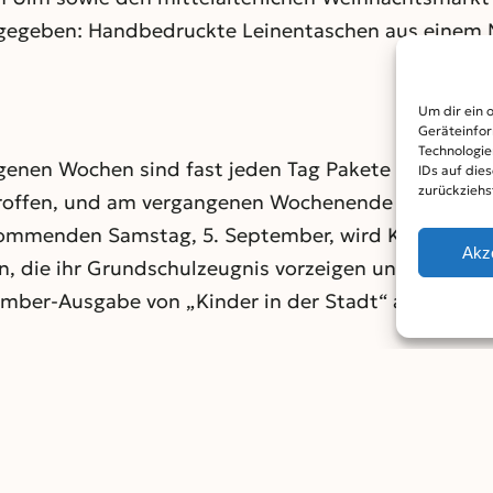
gegeben: Handbedruckte Leinentaschen aus einem Mi
Um dir ein 
Geräteinfor
Technologie
genen Wochen sind fast jeden Tag Pakete mit Gesche
IDs auf die
zurückziehs
roffen, und am vergangenen Wochenende haben wir 
kommenden Samstag, 5. September, wird Kiki um 14 
Akz
, die ihr Grundschulzeugnis vorzeigen und die (aus
ber-Ausgabe von „Kinder in der Stadt“ abgeben – b
Taschen sind unterschiedlich zusammengesetzt; nich
erraschen!