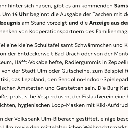
jahr hinter sich haben, gibt es am kommenden
Sams
“. Um
14 Uhr
beginnt die Ausgabe der Taschen mit d
lzeugnis
am Stand vorzeigt
und
die
Anzeige aus d
chenken von Kooperationspartnern des Familienmagaz
iel eine kleine Schultafel samt Schwämmchen und 
(von der Entdeckerwelt Bad Urach oder von der Mont
eum, Häfft-Vokabelhefte, Radiergummis in Zeppel
von der Stadt Ulm oder Gutscheine, zum Beispiel für
tiki, das Legoland, den Sendolino-Indoor-Spielepa
schen Amstetten und Gerstetten sein. Die Burg Kat
e, praktische Vesperdosen, der Eislaufverein eine h
eichten, hygienischen Loop-Masken mit Kiki-Aufdruc
n der Volksbank Ulm-Biberach gestiftet, einige bes
in Ulm sowie den mittelalterlichen Weihnachtsmarkt