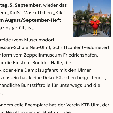
tag, 5. September
, wieder das
em „KidS“-Maskottchen „Kiki“
em August/September-Heft
ins gefüllt ist.
Kreide (vom Museumsdorf
essori-Schule Neu-Ulm), Schrittzähler (Pedometer)
inform vom Zeppelinmuseum Friedrichshafen,
 die Einstein-Boulder-Halle, die
rk oder eine Dampfzugfahrt mit den Ulmer
zenstein hat kleine Deko-Kätzchen beigesteuert,
andliche Buntstiftrolle für unterwegs und die
k.
onders edle Exemplare hat der Verein KTB Ulm, der
 in Neu-Ulm veranstaltet und die