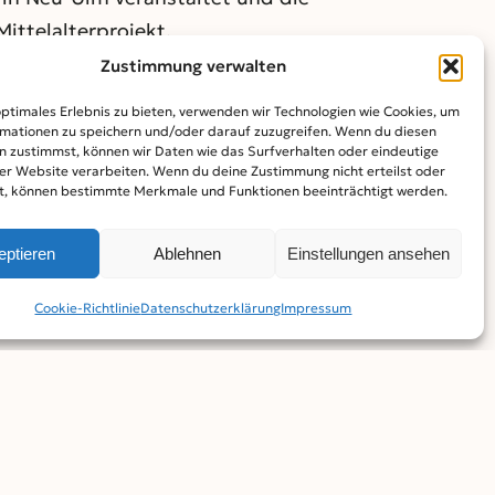
ttelalterprojekt.
Zustimmung verwalten
optimales Erlebnis zu bieten, verwenden wir Technologien wie Cookies, um
mationen zu speichern und/oder darauf zuzugreifen. Wenn du diesen
n zustimmst, können wir Daten wie das Surfverhalten oder eindeutige
nken für die Grundschüler bei „Kinder in der
ser Website verarbeiten. Wenn du deine Zustimmung nicht erteilst oder
t, können bestimmte Merkmale und Funktionen beeinträchtigt werden.
die Sachen auf die insgesamt 300 Taschen
Uhr beginnen, die Taschen an die Kinder
eptieren
Ablehnen
Einstellungen ansehen
geschnittene) Anzeige „Schulstartpaket“ aus der
is alle 300 Taschen weg sind oder bis längstens
Cookie-Richtlinie
Datenschutz­erklärung
Impressum
t alle Geschenke sind in jeder Tasche enthalten!