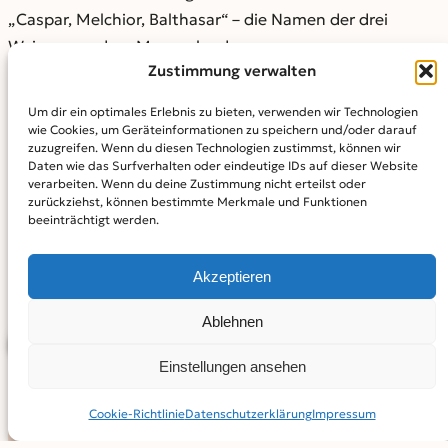
„Caspar, Melchior, Balthasar“ – die Namen der drei
Weisen aus dem Morgenland.
Zustimmung verwalten
Bildunterschrift
:
Um dir ein optimales Erlebnis zu bieten, verwenden wir Technologien
Landrat Thorsten Freudenberger freute sich über den
wie Cookies, um Geräteinformationen zu speichern und/oder darauf
zuzugreifen. Wenn du diesen Technologien zustimmst, können wir
Besuch der Sternsinger im Landratsamt (von links):
Daten wie das Surfverhalten oder eindeutige IDs auf dieser Website
Mareike („Caspar“), Matea („Balthasar“), Gabriel
verarbeiten. Wenn du deine Zustimmung nicht erteilst oder
zurückziehst, können bestimmte Merkmale und Funktionen
(„Melchior“), der gerade die Tür neu beschriftet, und
beeinträchtigt werden.
Nabil (Sternträger).
Foto: Jürgen Bigelmayr / Landratsamt
Akzeptieren
Neu-Ulm
Ablehnen
BEITRAG TEILEN
Einstellungen ansehen
Cookie-Richtlinie
Datenschutz­erklärung
Impressum