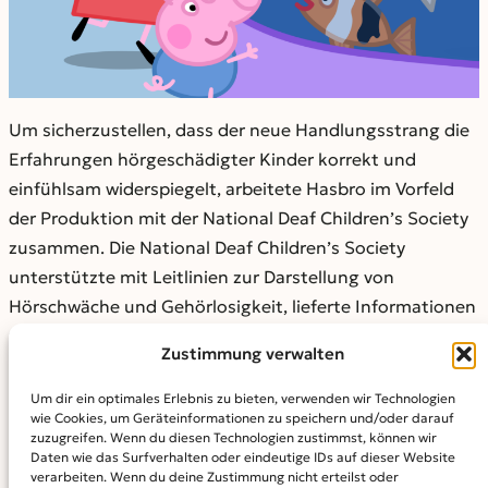
Um sicherzustellen, dass der neue Handlungsstrang die
Erfahrungen hörgeschädigter Kinder korrekt und
einfühlsam widerspiegelt, arbeitete Hasbro im Vorfeld
der Produktion mit der National Deaf Children’s Society
zusammen. Die National Deaf Children’s Society
unterstützte mit Leitlinien zur Darstellung von
Hörschwäche und Gehörlosigkeit, lieferte Informationen
zu verschiedenen Arten von Hörschwäche, geeigneten
Zustimmung verwalten
Behandlungsmöglichkeiten und Methoden zur
Unterstützung des Gehörs. Begleitet wurde die
Um dir ein optimales Erlebnis zu bieten, verwenden wir Technologien
wie Cookies, um Geräteinformationen zu speichern und/oder darauf
Produktion außerdem von Camilla Arnold, einer
zuzugreifen. Wenn du diesen Technologien zustimmst, können wir
gehörlosen Produzentin und Drehbuchberaterin, die für
Daten wie das Surfverhalten oder eindeutige IDs auf dieser Website
verarbeiten. Wenn du deine Zustimmung nicht erteilst oder
ihre Mitarbeit bei „See Hear” (BBC), „Chelsea Detectives“