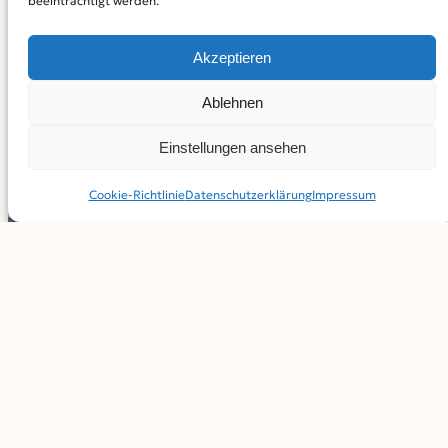
beeinträchtigt werden.
Akzeptieren
Ablehnen
Einstellungen ansehen
Cookie-Richtlinie
Datenschutz­erklärung
Impressum
Foto: DVW / Foto: Gloge
Jahresthema Schulwegsicherheit
Viele Verkehrswachten engagieren sich vor Ort seit
vielen Jahren erfolgreich in der Schulwegsicherheit und
unterstützen Lehrkräfte und Eltern bei der
Verkehrserziehung oder vermitteln Kindern Grundlagen