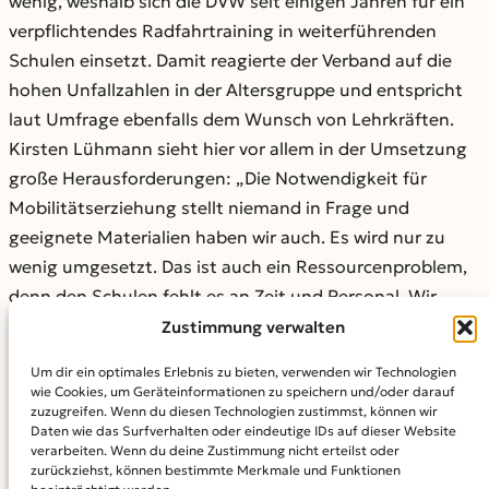
wenig, weshalb sich die DVW seit einigen Jahren für ein
verpflichtendes Radfahrtraining in weiterführenden
Schulen einsetzt. Damit reagierte der Verband auf die
hohen Unfallzahlen in der Altersgruppe und entspricht
laut Umfrage ebenfalls dem Wunsch von Lehrkräften.
Kirsten Lühmann sieht hier vor allem in der Umsetzung
große Herausforderungen: „Die Notwendigkeit für
Mobilitätserziehung stellt niemand in Frage und
geeignete Materialien haben wir auch. Es wird nur zu
wenig umgesetzt. Das ist auch ein Ressourcenproblem,
denn den Schulen fehlt es an Zeit und Personal. Wir
müssen der Mobilitätsbildung mehr Priorität in der
Zustimmung verwalten
Wissensvermittlung geben und außerschulische Partner
Um dir ein optimales Erlebnis zu bieten, verwenden wir Technologien
einbeziehen. Das wünscht sich auch fast die Hälfte der
wie Cookies, um Geräteinformationen zu speichern und/oder darauf
zuzugreifen. Wenn du diesen Technologien zustimmst, können wir
Lehrerinnen und Lehrer. Die Verkehrswacht kann das.“
Daten wie das Surfverhalten oder eindeutige IDs auf dieser Website
verarbeiten. Wenn du deine Zustimmung nicht erteilst oder
zurückziehst, können bestimmte Merkmale und Funktionen