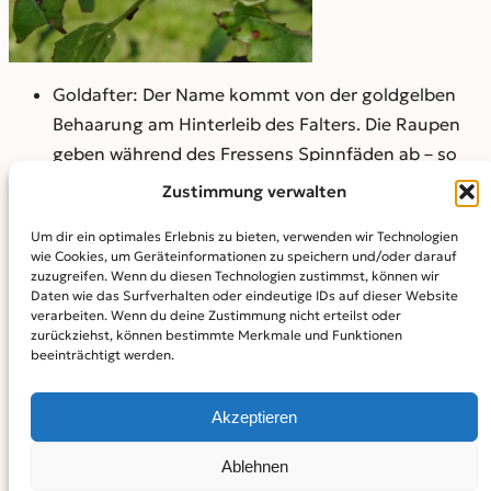
Goldafter: Der Name kommt von der goldgelben
Behaarung am Hinterleib des Falters. Die Raupen
geben während des Fressens Spinnfäden ab – so
spinnen sie ein faustgroßes Nest. Hier überwintern
Zustimmung verwalten
die Raupen, um sich im Folgejahr zu verpuppen.
Um dir ein optimales Erlebnis zu bieten, verwenden wir Technologien
Besonders gerne mag der Goldafter laut Orf
wie Cookies, um Geräteinformationen zu speichern und/oder darauf
Weißdorn, Obstgehölze und Forstkulturen. Die
zuzugreifen. Wenn du diesen Technologien zustimmst, können wir
Daten wie das Surfverhalten oder eindeutige IDs auf dieser Website
Raupenhaare können allergische Reaktionen
verarbeiten. Wenn du deine Zustimmung nicht erteilst oder
hervorrufen und sollten deshalb nicht berührt
zurückziehst, können bestimmte Merkmale und Funktionen
beeinträchtigt werden.
werden. Wer Gespinste entfernen muss, sollte dies
laut Orf bevorzugt im Winter und mit
Akzeptieren
Schutzausrüstung tun.
Ablehnen