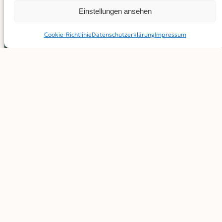
Einstellungen ansehen
Cookie-Richtlinie
Datenschutz­erklärung
Impressum
Eichenprozessionsspinner: Die Larven leben an
Eichen und sorgen hier für Fressschäden. Die