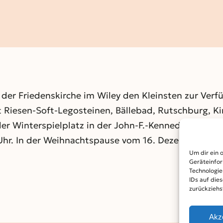
der Friedenskirche im Wiley den Kleinsten zur Verf
 Riesen-Soft-Legosteinen, Bällebad, Rutschburg, Ki
der Winterspielplatz in der John-F.-Kennedy-Straße 
0 Uhr. In der Weihnachtspause vom 16. Dezember bis 5
Um dir ein 
Geräteinfor
Technologie
IDs auf die
zurückziehs
Akz