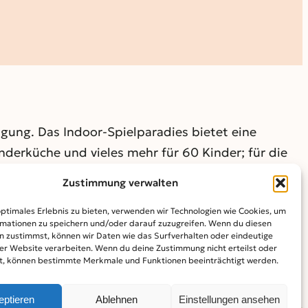
ügung. Das Indoor-Spielparadies bietet eine
nderküche und vieles mehr für 60 Kinder; für die
6 jeweils donnerstags von 9.30 bis 11.30 Uhr und
Zustimmung verwalten
. Januar ist die Einrichtung geschlossen.
optimales Erlebnis zu bieten, verwenden wir Technologien wie Cookies, um
mationen zu speichern und/oder darauf zuzugreifen. Wenn du diesen
n zustimmst, können wir Daten wie das Surfverhalten oder eindeutige
ser Website verarbeiten. Wenn du deine Zustimmung nicht erteilst oder
t, können bestimmte Merkmale und Funktionen beeinträchtigt werden.
eptieren
Ablehnen
Einstellungen ansehen