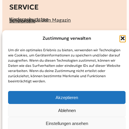
SERVICE
Kindergeburtstag
Verlosung aus dem Magazin
Schulprofile
KALENDER
Zustimmung verwalten
Ferienprogramme
Termine melden
Terminkalender
Um dir ein optimales Erlebnis zu bieten, verwenden wir Technologien
wie Cookies, um Geräteinformationen zu speichern und/oder darauf
MAGAZIN
zuzugreifen. Wenn du diesen Technologien zustimmst, können wir
Daten wie das Surfverhalten oder eindeutige IDs auf dieser Website
KidS-Ausgaben online lesen
Abonnement
verarbeiten. Wenn du deine Zustimmung nicht erteilst oder
Archiv
zurückziehst, können bestimmte Merkmale und Funktionen
beeinträchtigt werden.
INFO
Kontakt
Mediadaten
Über KidS
Akzeptieren
Kooperationspartner
Datenschutz­erklärung
Impressum
Cookie-Richtlinie (EU)
© 2024
Kinder in der Stadt.
Powered by
WordPress,
Theme:
Ablehnen
Raft by Otter.
Einstellungen ansehen