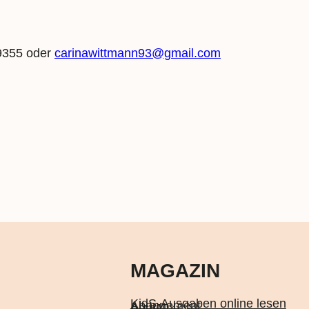
9355 oder
carinawittmann93@gmail.com
MAGAZIN
KidS-Ausgaben online lesen
Abonnement
Archiv