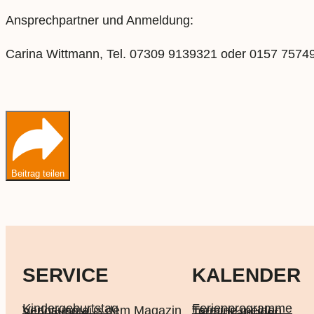
Ansprechpartner und Anmeldung:
Carina Wittmann, Tel. 07309 9139321 oder 0157 7574
Beitrag teilen
SERVICE
KALENDER
Kindergeburtstag
Ferienprogramme
Verlosung aus dem Magazin
Termine melden
Schulprofile
Terminkalender