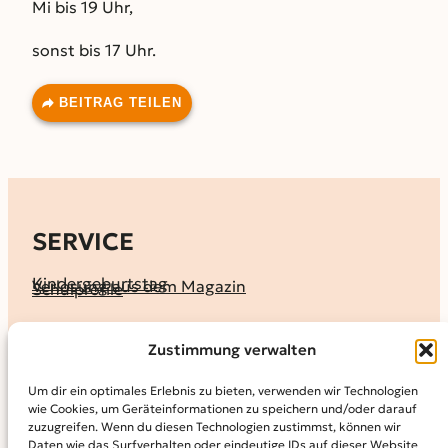
Mi bis 19 Uhr,
sonst bis 17 Uhr.
BEITRAG TEILEN
SERVICE
Kindergeburtstag
Verlosung aus dem Magazin
Schulprofile
KALENDER
Zustimmung verwalten
Ferienprogramme
Termine melden
Terminkalender
Um dir ein optimales Erlebnis zu bieten, verwenden wir Technologien
wie Cookies, um Geräteinformationen zu speichern und/oder darauf
MAGAZIN
zuzugreifen. Wenn du diesen Technologien zustimmst, können wir
Daten wie das Surfverhalten oder eindeutige IDs auf dieser Website