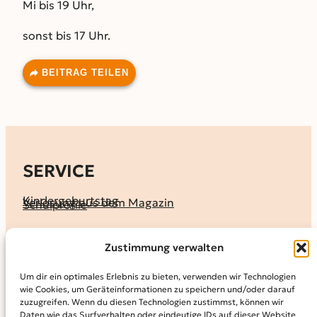
Mi bis 19 Uhr,
sonst bis 17 Uhr.
BEITRAG TEILEN
SERVICE
Kindergeburtstag
Verlosung aus dem Magazin
Schulprofile
KALENDER
Zustimmung verwalten
Ferienprogramme
Termine melden
Terminkalender
Um dir ein optimales Erlebnis zu bieten, verwenden wir Technologien
wie Cookies, um Geräteinformationen zu speichern und/oder darauf
MAGAZIN
zuzugreifen. Wenn du diesen Technologien zustimmst, können wir
Daten wie das Surfverhalten oder eindeutige IDs auf dieser Website