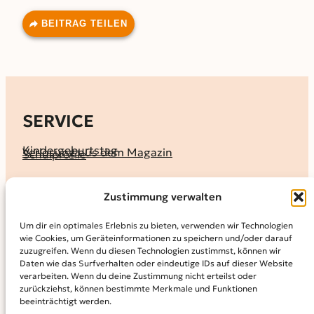
BEITRAG TEILEN
SERVICE
Kindergeburtstag
Verlosung aus dem Magazin
Schulprofile
KALENDER
Zustimmung verwalten
Ferienprogramme
Termine melden
Terminkalender
Um dir ein optimales Erlebnis zu bieten, verwenden wir Technologien
wie Cookies, um Geräteinformationen zu speichern und/oder darauf
MAGAZIN
zuzugreifen. Wenn du diesen Technologien zustimmst, können wir
Daten wie das Surfverhalten oder eindeutige IDs auf dieser Website
KidS-Ausgaben online lesen
Abonnement
verarbeiten. Wenn du deine Zustimmung nicht erteilst oder
Archiv
zurückziehst, können bestimmte Merkmale und Funktionen
beeinträchtigt werden.
INFO