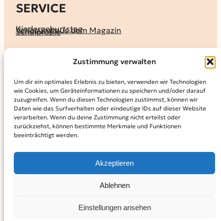
SERVICE
Kindergeburtstag
Verlosung aus dem Magazin
Schulprofile
KALENDER
Zustimmung verwalten
Ferienprogramme
Termine melden
Terminkalender
Um dir ein optimales Erlebnis zu bieten, verwenden wir Technologien
wie Cookies, um Geräteinformationen zu speichern und/oder darauf
MAGAZIN
zuzugreifen. Wenn du diesen Technologien zustimmst, können wir
Daten wie das Surfverhalten oder eindeutige IDs auf dieser Website
KidS-Ausgaben online lesen
Abonnement
verarbeiten. Wenn du deine Zustimmung nicht erteilst oder
Archiv
zurückziehst, können bestimmte Merkmale und Funktionen
beeinträchtigt werden.
INFO
Kontakt
Mediadaten
Über KidS
Akzeptieren
Kooperationspartner
Datenschutz­erklärung
Impressum
Cookie-Richtlinie (EU)
© 2024
Kinder in der Stadt.
Powered by
WordPress,
Theme:
Ablehnen
Raft by Otter.
Einstellungen ansehen
Facebook
Instagram
YouTube