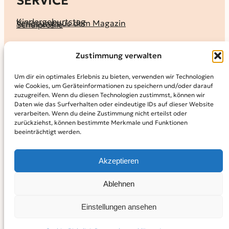
SERVICE
Kindergeburtstag
Verlosung aus dem Magazin
Schulprofile
KALENDER
Zustimmung verwalten
Ferienprogramme
Termine melden
Terminkalender
Um dir ein optimales Erlebnis zu bieten, verwenden wir Technologien
wie Cookies, um Geräteinformationen zu speichern und/oder darauf
MAGAZIN
zuzugreifen. Wenn du diesen Technologien zustimmst, können wir
Daten wie das Surfverhalten oder eindeutige IDs auf dieser Website
KidS-Ausgaben online lesen
Abonnement
verarbeiten. Wenn du deine Zustimmung nicht erteilst oder
Archiv
zurückziehst, können bestimmte Merkmale und Funktionen
beeinträchtigt werden.
INFO
Kontakt
Mediadaten
Über KidS
Akzeptieren
Kooperationspartner
Datenschutz­erklärung
Impressum
Cookie-Richtlinie (EU)
© 2024
Kinder in der Stadt.
Powered by
WordPress,
Theme:
Ablehnen
Raft by Otter.
Einstellungen ansehen
Facebook
Instagram
YouTube