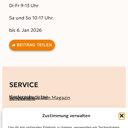
Di-Fr 9-13 Uhr
Sa und So 10-17 Uhr.
bis 6. Jan 2026
BEITRAG TEILEN
SERVICE
Kindergeburtstag
Verlosung aus dem Magazin
Schulprofile
KALENDER
Zustimmung verwalten
Ferienprogramme
Termine melden
Terminkalender
Um dir ein optimales Erlebnis zu bieten, verwenden wir Technologien