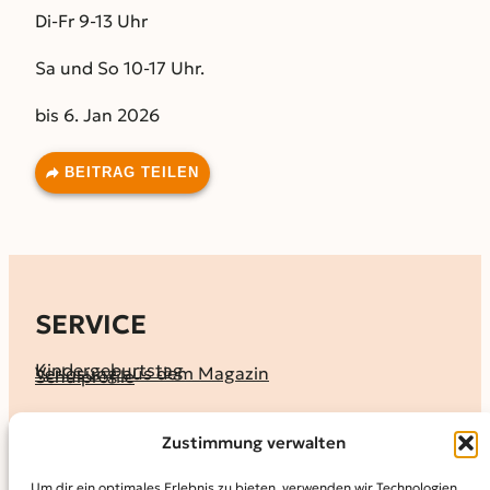
Di-Fr 9-13 Uhr
Sa und So 10-17 Uhr.
bis 6. Jan 2026
BEITRAG TEILEN
SERVICE
Kindergeburtstag
Verlosung aus dem Magazin
Schulprofile
KALENDER
Zustimmung verwalten
Ferienprogramme
Termine melden
Terminkalender
Um dir ein optimales Erlebnis zu bieten, verwenden wir Technologien