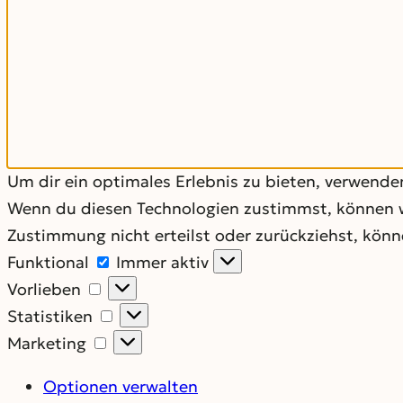
Um dir ein optimales Erlebnis zu bieten, verwend
Wenn du diesen Technologien zustimmst, können wi
Zustimmung nicht erteilst oder zurückziehst, kö
Funktional
Funktional
Immer aktiv
Vorlieben
Vorlieben
Statistiken
Statistiken
Marketing
Marketing
Optionen verwalten