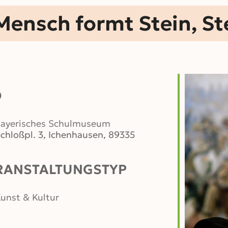
nsch formt Stein, St
O
ayerisches Schulmuseum
chloßpl. 3, Ichenhausen, 89335
RANSTALTUNGSTYP
unst & Kultur