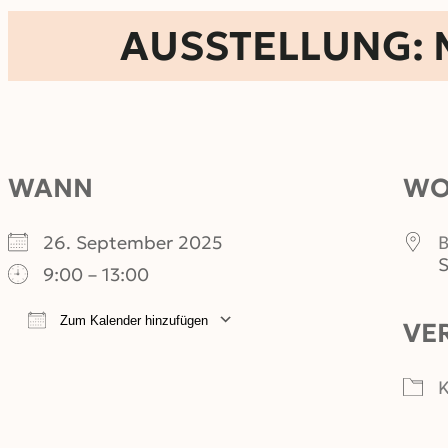
AUSSTELLUNG: Me
WANN
W
26. September 2025
B
S
9:00 – 13:00
Zum Kalender hinzufügen
VE
ICS herunterladen
Google Kalender
iCalendar
Office 365
Outlook Live
K