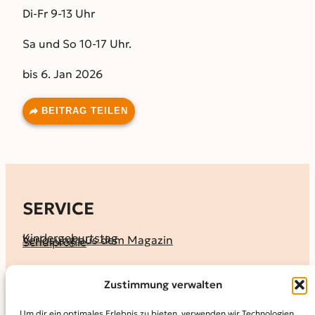
Di-Fr 9-13 Uhr
Sa und So 10-17 Uhr.
bis 6. Jan 2026
BEITRAG TEILEN
SERVICE
Kindergeburtstag
Verlosung aus dem Magazin
Schulprofile
KALENDER
Zustimmung verwalten
Ferienprogramme
Termine melden
Terminkalender
Um dir ein optimales Erlebnis zu bieten, verwenden wir Technologien