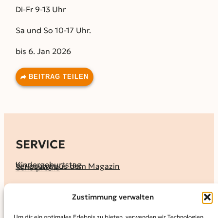
Di-Fr 9-13 Uhr
Sa und So 10-17 Uhr.
bis 6. Jan 2026
BEITRAG TEILEN
SERVICE
Kindergeburtstag
Verlosung aus dem Magazin
Schulprofile
KALENDER
Zustimmung verwalten
Ferienprogramme
Termine melden
Terminkalender
Um dir ein optimales Erlebnis zu bieten, verwenden wir Technologien