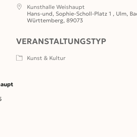
Kunsthalle Weishaupt
Hans-und, Sophie-Scholl-Platz 1 , Ulm, B
Württemberg, 89073
VERANSTALTUNGSTYP
er
iCalendar
Office 365
Kunst & Kultur
haupt
5