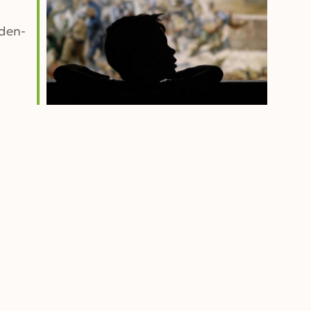
aden-
Outlook Live