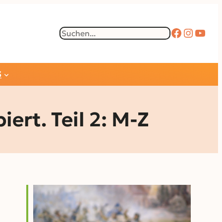
Faceboo
Instag
YouT
Suchen
S
rt. Teil 2: M-Z