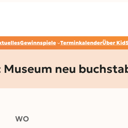
ktuelles
Gewinnspiele
Terminkalender
Über Kid
useum neu buchstabie
WO