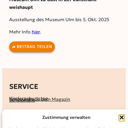
weishaupt
Ausstellung des Museum Ulm bis 5. Okt. 2025
Mehr Info
hier
.
BEITRAG TEILEN
SERVICE
Kindergeburtstag
Verlosung aus dem Magazin
Schulprofile
KALENDER
Zustimmung verwalten
Ferienprogramme
Termine melden
Terminkalender