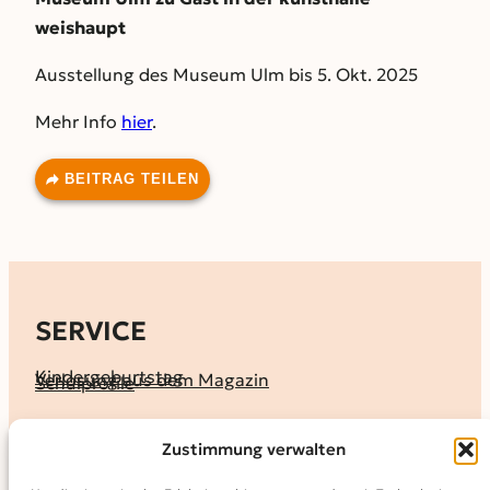
weishaupt
Ausstellung des Museum Ulm bis 5. Okt. 2025
Mehr Info
hier
.
BEITRAG TEILEN
SERVICE
Kindergeburtstag
Verlosung aus dem Magazin
Schulprofile
KALENDER
Zustimmung verwalten
Ferienprogramme
Termine melden
Terminkalender