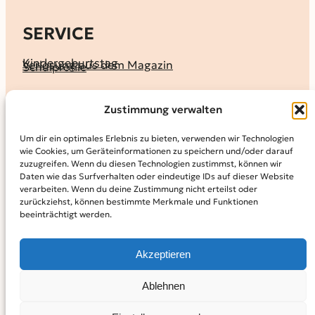
SERVICE
Kindergeburtstag
Verlosung aus dem Magazin
Schulprofile
KALENDER
Zustimmung verwalten
Ferienprogramme
Termine melden
Terminkalender
Um dir ein optimales Erlebnis zu bieten, verwenden wir Technologien
wie Cookies, um Geräteinformationen zu speichern und/oder darauf
MAGAZIN
zuzugreifen. Wenn du diesen Technologien zustimmst, können wir
Daten wie das Surfverhalten oder eindeutige IDs auf dieser Website
KidS-Ausgaben online lesen
Abonnement
verarbeiten. Wenn du deine Zustimmung nicht erteilst oder
Archiv
zurückziehst, können bestimmte Merkmale und Funktionen
beeinträchtigt werden.
INFO
Kontakt
Mediadaten
Über KidS
Akzeptieren
Kooperationspartner
Datenschutz­erklärung
Impressum
Cookie-Richtlinie (EU)
© 2024
Kinder in der Stadt.
Powered by
WordPress,
Theme:
Ablehnen
Raft by Otter.