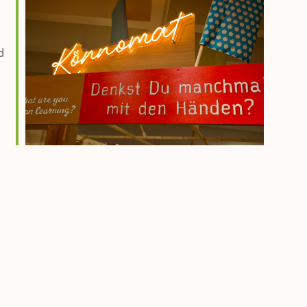
d
Outlook Live