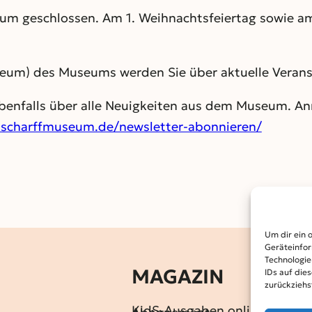
eum geschlossen. Am 1. Weihnachtsfeiertag sowie am
eum) des Museums werden Sie über aktuelle Verans
ebenfalls über alle Neuigkeiten aus dem Museum. A
nscharffmuseum.de/newsletter-abonnieren/
Um dir ein 
Geräteinfor
Technologie
MAGAZIN
IDs auf die
zurückziehs
KidS-Ausgaben online lesen