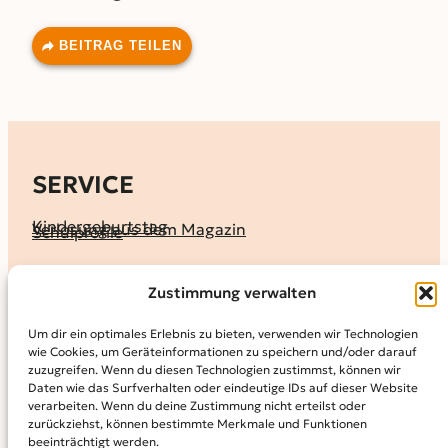
BEITRAG TEILEN
SERVICE
Kindergeburtstag
Verlosung aus dem Magazin
Schulprofile
KALENDER
Zustimmung verwalten
Ferienprogramme
Termine melden
Terminkalender
Um dir ein optimales Erlebnis zu bieten, verwenden wir Technologien
wie Cookies, um Geräteinformationen zu speichern und/oder darauf
MAGAZIN
zuzugreifen. Wenn du diesen Technologien zustimmst, können wir
Daten wie das Surfverhalten oder eindeutige IDs auf dieser Website
KidS-Ausgaben online lesen
Abonnement
verarbeiten. Wenn du deine Zustimmung nicht erteilst oder
Archiv
zurückziehst, können bestimmte Merkmale und Funktionen
beeinträchtigt werden.