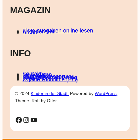
MAGAZIN
KidS-Ausgaben online lesen
Abonnement
Archiv
INFO
Kontakt
Mediadaten
Über KidS
Kooperationspartner
Datenschutz­erklärung
Impressum
Cookie-Richtlinie (EU)
© 2024
Kinder in der Stadt.
Powered by
WordPress,
Theme: Raft by Otter.
Facebook
Instagram
YouTube