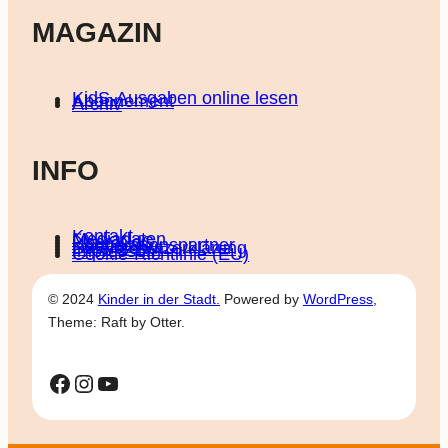
MAGAZIN
KidS-Ausgaben online lesen
Abonnement
Archiv
INFO
Kontakt
Mediadaten
Über KidS
Kooperationspartner
Datenschutz­erklärung
Impressum
Cookie-Richtlinie (EU)
© 2024
Kinder in der Stadt.
Powered by
WordPress,
Theme: Raft by Otter.
Facebook
Instagram
YouTube