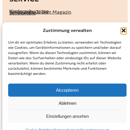
Kindergeburtstag
Verlosung aus dem Magazin
Schulprofile
KALENDER
Zustimmung verwalten
Ferienprogramme
Termine melden
Terminkalender
Um dir ein optimales Erlebnis zu bieten, verwenden wir Technologien
wie Cookies, um Geräteinformationen zu speichern und/oder darauf
MAGAZIN
zuzugreifen. Wenn du diesen Technologien zustimmst, können wir
Daten wie das Surfverhalten oder eindeutige IDs auf dieser Website
KidS-Ausgaben online lesen
Abonnement
verarbeiten. Wenn du deine Zustimmung nicht erteilst oder
Archiv
zurückziehst, können bestimmte Merkmale und Funktionen
beeinträchtigt werden.
INFO
Kontakt
Mediadaten
Über KidS
Akzeptieren
Kooperationspartner
Datenschutz­erklärung
Impressum
Cookie-Richtlinie (EU)
© 2024
Kinder in der Stadt.
Powered by
WordPress,
Theme:
Ablehnen
Raft by Otter.
Einstellungen ansehen
Facebook
Instagram
YouTube
Cookie-Richtlinie
Datenschutz­erklärung
Impressum