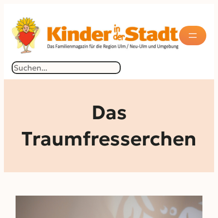
Zum
Inhalt
springen
Suchen
Das
Traumfresserchen