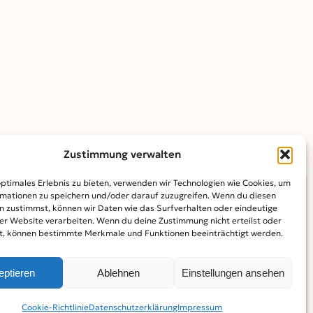
Zustimmung verwalten
optimales Erlebnis zu bieten, verwenden wir Technologien wie Cookies, um
mationen zu speichern und/oder darauf zuzugreifen. Wenn du diesen
n zustimmst, können wir Daten wie das Surfverhalten oder eindeutige
INFO
ser Website verarbeiten. Wenn du deine Zustimmung nicht erteilst oder
t, können bestimmte Merkmale und Funktionen beeinträchtigt werden.
Kontakt
Mediadaten
Über KidS
Kooperationspartner
Datenschutz­erklärung
Impressum
Cookie-Richtlinie (EU)
eptieren
Ablehnen
Einstellungen ansehen
Facebook
Instagram
YouTube
Cookie-Richtlinie
Datenschutz­erklärung
Impressum