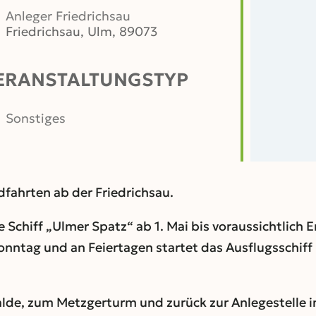
Anleger Friedrichsau
Friedrichsau, Ulm, 89073
ERANSTALTUNGSTYP
er
iCalendar
Office 365
Sonstiges
dfahrten ab der Friedrichsau.
e Schiff „Ulmer Spatz“ ab 1. Mai bis voraussichtlich
nntag und an Feiertagen startet das Ausflugsschiff 
alde, zum Metzgerturm und zurück zur Anlegestelle in 