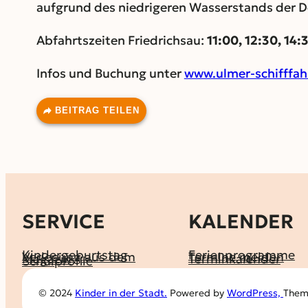
aufgrund des niedrigeren Wasserstands der D
Abfahrtszeiten Friedrichsau:
11:00, 12:30, 14:
Infos und Buchung unter
www.ulmer-schifffah
BEITRAG TEILEN
SERVICE
KALENDER
Kindergeburtstag
Ferienprogramme
Verlosung aus dem
Termine melden
Magazin
Terminkalender
Schulprofile
© 2024
Kinder in der Stadt.
Powered by
WordPress,
Theme