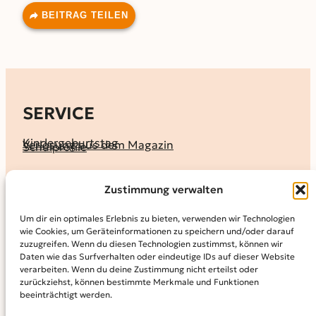
BEITRAG TEILEN
SERVICE
Kindergeburtstag
Verlosung aus dem Magazin
Schulprofile
KALENDER
Zustimmung verwalten
Ferienprogramme
Termine melden
Terminkalender
Um dir ein optimales Erlebnis zu bieten, verwenden wir Technologien
wie Cookies, um Geräteinformationen zu speichern und/oder darauf
MAGAZIN
zuzugreifen. Wenn du diesen Technologien zustimmst, können wir
Daten wie das Surfverhalten oder eindeutige IDs auf dieser Website
KidS-Ausgaben online lesen
Abonnement
verarbeiten. Wenn du deine Zustimmung nicht erteilst oder
Archiv
zurückziehst, können bestimmte Merkmale und Funktionen
beeinträchtigt werden.
INFO