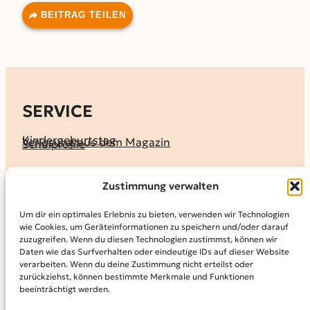
BEITRAG TEILEN
SERVICE
Kindergeburtstag
Verlosung aus dem Magazin
Schulprofile
KALENDER
Zustimmung verwalten
Ferienprogramme
Termine melden
Terminkalender
Um dir ein optimales Erlebnis zu bieten, verwenden wir Technologien
wie Cookies, um Geräteinformationen zu speichern und/oder darauf
MAGAZIN
zuzugreifen. Wenn du diesen Technologien zustimmst, können wir
Daten wie das Surfverhalten oder eindeutige IDs auf dieser Website
KidS-Ausgaben online lesen
Abonnement
verarbeiten. Wenn du deine Zustimmung nicht erteilst oder
Archiv
zurückziehst, können bestimmte Merkmale und Funktionen
beeinträchtigt werden.
INFO