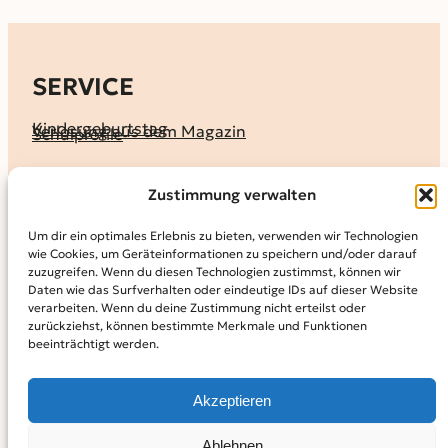
SERVICE
Kindergeburtstag
Verlosung aus dem Magazin
Schulprofile
KALENDER
Zustimmung verwalten
Ferienprogramme
Termine melden
Terminkalender
Um dir ein optimales Erlebnis zu bieten, verwenden wir Technologien
wie Cookies, um Geräteinformationen zu speichern und/oder darauf
MAGAZIN
zuzugreifen. Wenn du diesen Technologien zustimmst, können wir
Daten wie das Surfverhalten oder eindeutige IDs auf dieser Website
KidS-Ausgaben online lesen
Abonnement
verarbeiten. Wenn du deine Zustimmung nicht erteilst oder
Archiv
zurückziehst, können bestimmte Merkmale und Funktionen
beeinträchtigt werden.
INFO
Kontakt
Mediadaten
Über KidS
Akzeptieren
Kooperationspartner
Datenschutz­erklärung
Impressum
Cookie-Richtlinie (EU)
© 2024
Kinder in der Stadt.
Powered by
WordPress,
Theme:
Ablehnen