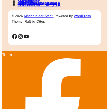
Kontakt
Mediadaten
Über KidS
Kooperationspartner
Datenschutz­erklärung
Impressum
Cookie-Richtlinie (EU)
© 2024
Kinder in der Stadt.
Powered by
WordPress,
Theme: Raft by Otter.
Facebook
Instagram
YouTube
Teilen