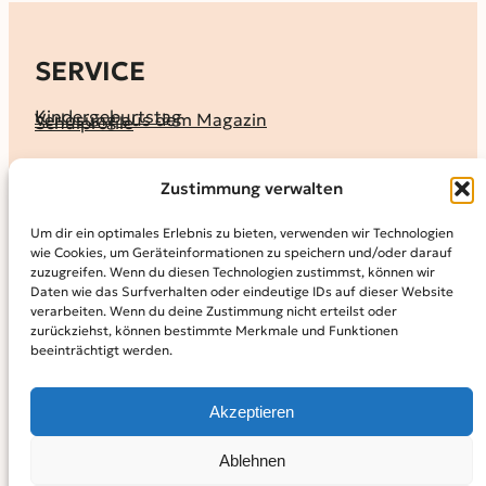
SERVICE
Kindergeburtstag
Verlosung aus dem Magazin
Schulprofile
KALENDER
Zustimmung verwalten
Ferienprogramme
Termine melden
Terminkalender
Um dir ein optimales Erlebnis zu bieten, verwenden wir Technologien
wie Cookies, um Geräteinformationen zu speichern und/oder darauf
MAGAZIN
zuzugreifen. Wenn du diesen Technologien zustimmst, können wir
Daten wie das Surfverhalten oder eindeutige IDs auf dieser Website
KidS-Ausgaben online lesen
Abonnement
verarbeiten. Wenn du deine Zustimmung nicht erteilst oder
Archiv
zurückziehst, können bestimmte Merkmale und Funktionen
beeinträchtigt werden.
INFO
Kontakt
Mediadaten
Über KidS
Akzeptieren
Kooperationspartner
Datenschutz­erklärung
Impressum
Cookie-Richtlinie (EU)
© 2024
Kinder in der Stadt.
Powered by
WordPress,
Theme:
Ablehnen
Raft by Otter.