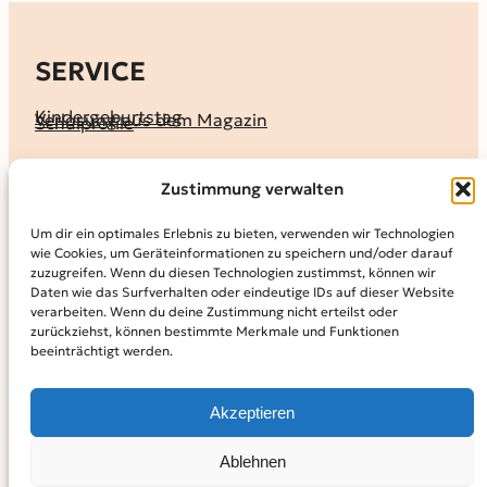
SERVICE
Kindergeburtstag
Verlosung aus dem Magazin
Schulprofile
KALENDER
Zustimmung verwalten
Ferienprogramme
Termine melden
Terminkalender
Um dir ein optimales Erlebnis zu bieten, verwenden wir Technologien
wie Cookies, um Geräteinformationen zu speichern und/oder darauf
MAGAZIN
zuzugreifen. Wenn du diesen Technologien zustimmst, können wir
Daten wie das Surfverhalten oder eindeutige IDs auf dieser Website
KidS-Ausgaben online lesen
Abonnement
verarbeiten. Wenn du deine Zustimmung nicht erteilst oder
Archiv
zurückziehst, können bestimmte Merkmale und Funktionen
beeinträchtigt werden.
INFO
Kontakt
Mediadaten
Über KidS
Akzeptieren
Kooperationspartner
Datenschutz­erklärung
Impressum
Cookie-Richtlinie (EU)
© 2024
Kinder in der Stadt.
Powered by
WordPress,
Theme:
Ablehnen
Raft by Otter.