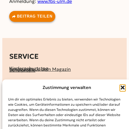
Anmeldung:
www.fbs-ulm.de
BEITRAG TEILEN
SERVICE
Kindergeburtstag
Verlosung aus dem Magazin
Schulprofile
KALENDER
Zustimmung verwalten
Ferienprogramme
Termine melden
Terminkalender
Um dir ein optimales Erlebnis zu bieten, verwenden wir Technologien
wie Cookies, um Geräteinformationen zu speichern und/oder darauf
MAGAZIN
zuzugreifen. Wenn du diesen Technologien zustimmst, können wir
Daten wie das Surfverhalten oder eindeutige IDs auf dieser Website
KidS-Ausgaben online lesen
Abonnement
verarbeiten. Wenn du deine Zustimmung nicht erteilst oder
Archiv
zurückziehst, können bestimmte Merkmale und Funktionen