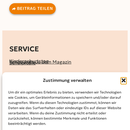
BEITRAG TEILEN
SERVICE
Kindergeburtstag
Verlosung aus dem Magazin
Schulprofile
KALENDER
Zustimmung verwalten
Ferienprogramme
Termine melden
Terminkalender
Um dir ein optimales Erlebnis zu bieten, verwenden wir Technologien
wie Cookies, um Geräteinformationen zu speichern und/oder darauf
MAGAZIN
zuzugreifen. Wenn du diesen Technologien zustimmst, können wir
Daten wie das Surfverhalten oder eindeutige IDs auf dieser Website
KidS-Ausgaben online lesen
Abonnement
verarbeiten. Wenn du deine Zustimmung nicht erteilst oder
Archiv
zurückziehst, können bestimmte Merkmale und Funktionen
beeinträchtigt werden.
INFO